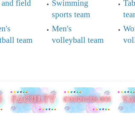
 and field
Swimming
Tab
sports team
te
n's
Men's
Wo
tball team
volleyball team
vol