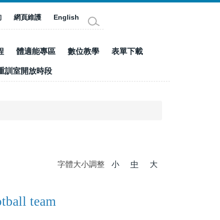
詢
網頁維護
English
程
體適能專區
數位教學
表單下載
重訓室開放時段
字體大小調整
小
中
大
tball team