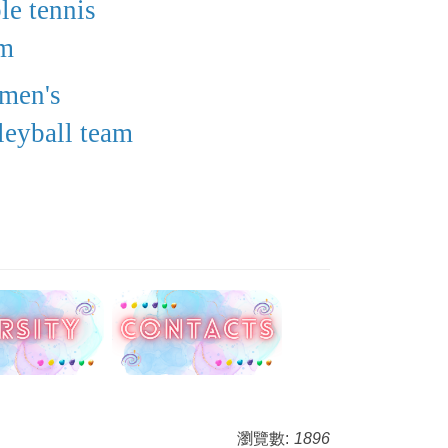
le tennis
am
men's
leyball team
瀏覽數:
1896