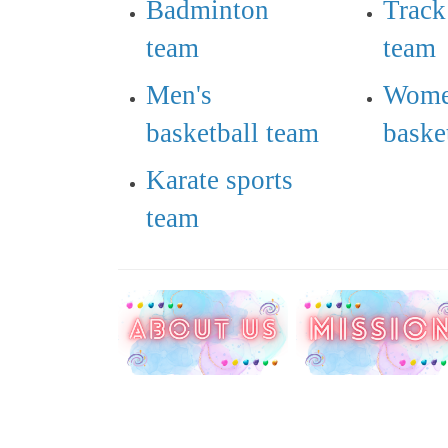
Badminton
Track
team
team
Men's
Wome
basketball team
baske
Karate sports
team