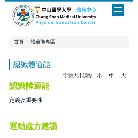
跳
到
主
要
內
首頁
體適能專區
容
區
認識體適能
字體大小調整
小
中
大
認識體適能
定義及重要性
運動處方建議