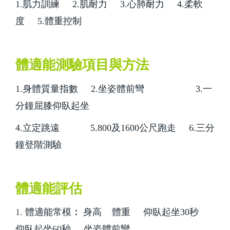
1.肌力訓練
2.肌耐力
3.心肺耐力
4.柔軟
度
5.體重控制
體適能測驗項目與方法
1.身體質量指數
2.坐姿體前彎
3.一
分鐘屈膝仰臥起坐
4.立定跳遠
5.800及1600公尺跑走
6.三分
鐘登階測驗
體適能評估
1.
體適能常模
：
身高
體重
仰臥起坐30秒
仰臥起坐60秒
坐姿體前彎