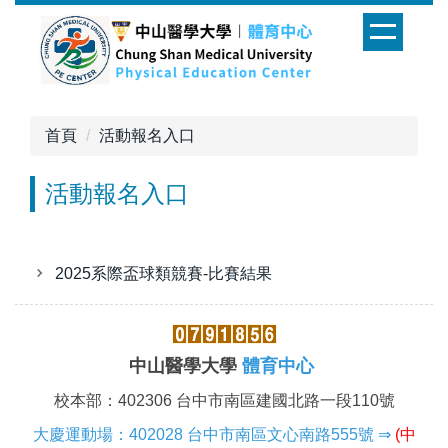
跳
到
主
要
內
首頁
活動報名入口
容
區
活動報名入口
2025系際盃球類競賽-比賽結果
中山醫學大學
體育中心
校本部：402306 台中市南區建國北路一段110號
大慶運動場：402028 台中市南區文心南路555號
⇒
(
中